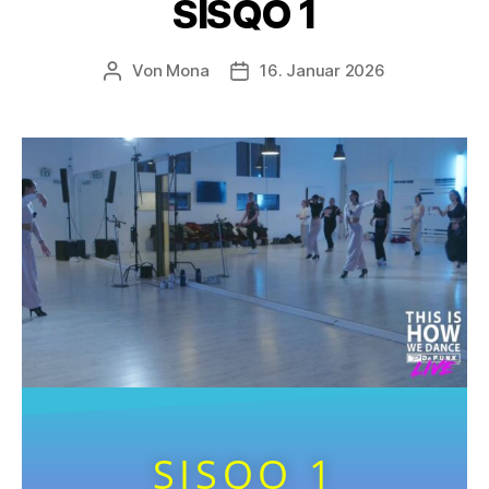
SISQO 1
Von
Mona
16. Januar 2026
SISQO 1