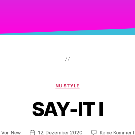
NU STYLE
SAY-IT I
Von
New
12. Dezember 2020
Keine Komment