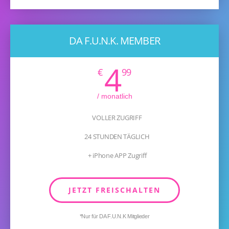
DA F.U.N.K. MEMBER
4
€
99
/ monatlich
VOLLER ZUGRIFF
24 STUNDEN TÄGLICH
+ iPhone APP Zugriff
JETZT FREISCHALTEN
*Nur für DA F.U.N.K Mitglieder