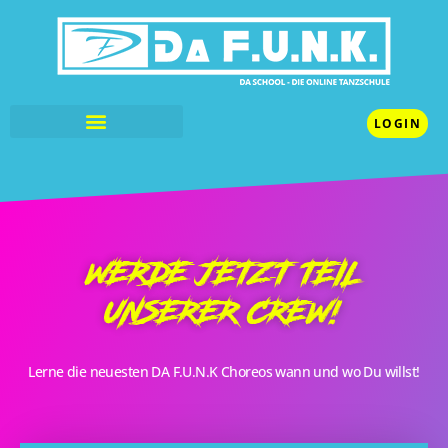
LOGIN
WERDE JETZT TEIL
UNSERER CREW!
Lerne die neuesten DA F.U.N.K Choreos wann und wo Du willst!