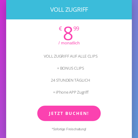
VOLL ZUGRIFF
8
€
99
/ monatlich
VOLL ZUGRIFF AUF ALLE CLIPS
+ BONUS CLIPS
24 STUNDEN TÄGLICH
+ iPhone APP Zugriff
JETZT BUCHEN!
*Sofortige Freischaltung!