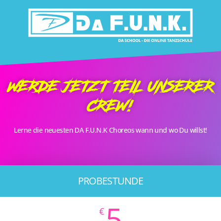
LOGIN
WERDE JETZT TEIL UNSERER
CREW!
Lerne die neuesten DA F.U.N.K Choreos wann und wo Du willst!
PROBESTUNDE
5
€