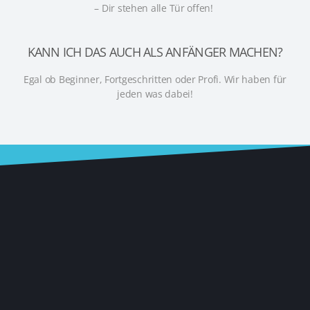
– Dir stehen alle Tür offen!
KANN ICH DAS AUCH ALS ANFÄNGER MACHEN?
Egal ob Beginner, Fortgeschritten oder Profi.
Wir haben für
jeden was dabei!