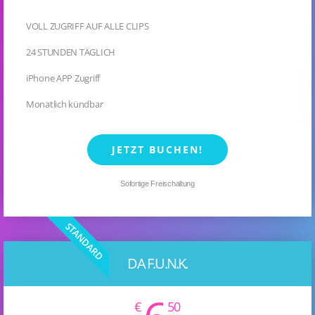
VOLL ZUGRIFF AUF ALLE CLIPS
24 STUNDEN TÄGLICH
iPhone APP Zugriff
Monatlich kündbar
JETZT BUCHEN!
Sofortige Freischaltung
STANDARD
DA F.U.N.K.
€
50