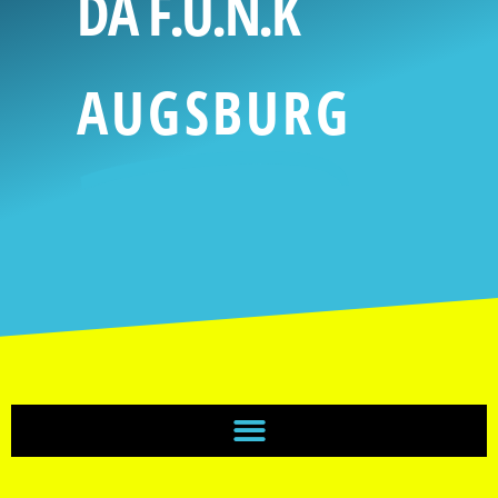
DA F.U.N.K
AUGSBURG